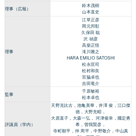
鈴木茂樹
理事（広報）
山本直史
江草正彦
岡元邦彰
久保田 聡
沢 禎彦
高柴正悟
理事
滝川雅之
HARA EMILIO SATOSHI
松永匡司
松村和良
宮脇卓也
吉田竜介
千原敏裕
監事
松本卓也
天野克比古，池亀美華，井澤 俊，江口傑
徳，大野充昭，
大原直子，大森一弘， 河津俊幸，國定勇
評議員（学内）
希，曽我賢彦，
寺町順平，仲 周平，中野敬介，中山真