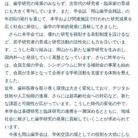
は、歯学研究の発展のみならず、次世代の研究者・臨床家の育成
にも大きく寄与しています。また、学会誌「岡山歯学会雑誌」の
年
2
回の発行を通じて、本学および関連施設で行われた研究成果を
広く社会に発信し、歯学の学術的発展に貢献してきました。
さらに本学会では、優れた研究を顕彰する表彰制度を設けるな
ど、若手研究者の育成と研究活動の活性化にも力を注いでいま
す。こうした取り組みは、岡山から新たな歯学研究を生み出し、
国内外へと発信していく基盤となっています。さらに昨年から
は、会員主催の学会、シンポジウムに対する補助金の事業も始め
て、会員が主体となって企画する学術活動を支援する体制を整え
ました。
近年、歯科医療を取り巻く環境は大きく変化しており、デジタル
技術や人工知能の進展、さらには超高齢社会への対応など、新た
な課題と可能性が広がっています。こうした時代の変化の中で、
本学会は基礎研究と臨床研究の連携を一層深めるとともに、地域
社会に根ざした歯学研究の発展に貢献していくことが求められて
います。
今後も岡山歯学会は、学術交流の場としての役割を大切にしな