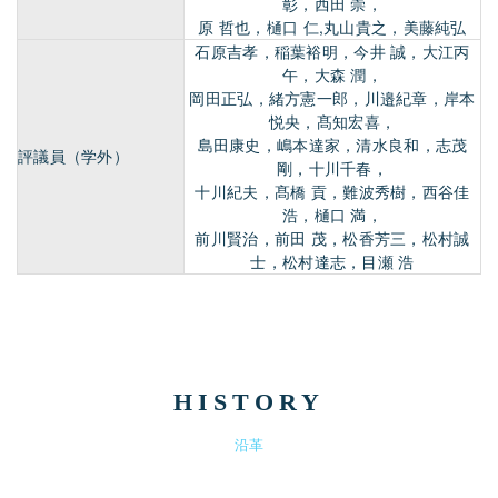
彰，西田 崇，
原 哲也，樋口 仁,丸山貴之，美藤純弘
石原吉孝，稲葉裕明，今井 誠，大江丙
午，大森 潤，
岡田正弘，緒方憲一郎，川邉紀章，岸本
悦央，髙知宏喜，
島田康史，嶋本達家，清水良和，志茂
評議員（学外）
剛，十川千春，
十川紀夫，髙橋 貢，難波秀樹，西谷佳
浩，樋口 満，
前川賢治，前田 茂，松香芳三，松村誠
士，松村達志，目瀬 浩
HISTORY
沿革