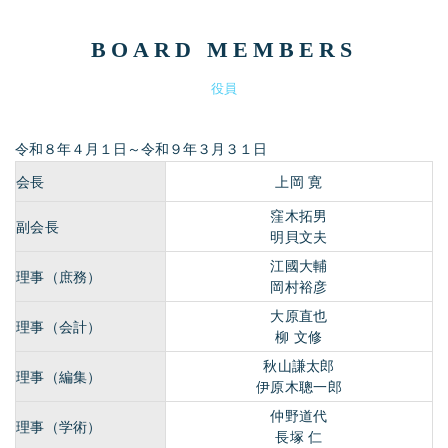
BOARD MEMBERS
役員
令和８年４月１日～令和９年３月３１日
会長
上岡 寛
窪木拓男
副会長
明貝文夫
江國大輔
理事（庶務）
岡村裕彦
大原直也
理事（会計）
柳 文修
秋山謙太郎
理事（編集）
伊原木聰一郎
仲野道代
理事（学術）
長塚 仁