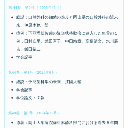
第
44
巻 第2号（
2025
年12月）
総説：口腔外科の細菌の進歩と岡山県の口腔外科の近未
来、伊原木聰一郎
症例：下顎埋伏智歯の隧道状移動痕に迷入した魚骨の１
例．田村庄平、武田斉子、中田靖章、高畠清文、水川展
吉、飯田征二
学会記事
第44巻 第1号（2025年6月）
総説：予防歯科学の未来、江國大輔
学会記事
学位論文：７報
第43巻 第2号（2024年12月）
原著：岡山大学病院歯科麻酔科部門における過去５年間