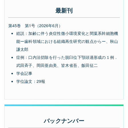
最新刊
第
45
巻 第1号（
2026
年6月）
総説：加齢に伴う炎症性微小環境変化と間葉系幹細胞機
能ー歯科領域における組織再生研究の観点からー、秋山
謙太郎
症例：口内法切除を行った脱臼位下顎頭過形成の１例．
武田斉子、岡田亜由美、皆木省吾、飯田征二
学会記事
学位論文：29報
バックナンバー