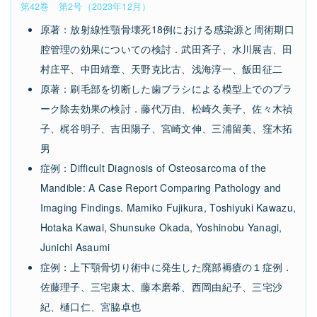
第42巻 第2号（2023年12月）
原著：放射線性顎骨壊死18例における感染源と周術期口
腔管理の効果についての検討．武田斉子、水川展吉、田
村庄平、中田靖章、天野克比古、浅海淳一、飯田征二
原著：刷毛部を切断した歯ブラシによる模型上でのプラ
ーク除去効果の検討．藤代万由、松崎久美子、佐々木禎
子、梶谷明子、吉田陽子、宮崎文伸、三浦留美、窪木拓
男
症例：Difficult Diagnosis of Osteosarcoma of the
Mandible: A Case Report Comparing Pathology and
Imaging Findings. Mamiko Fujikura, Toshiyuki Kawazu,
Hotaka Kawai, Shunsuke Okada, Yoshinobu Yanagi,
Junichi Asaumi
症例：上下顎骨切り術中に発生した廃部褥瘡の１症例．
佐藤理子、三宅康太、藤本磨希、西岡由紀子、三宅沙
紀、樋口仁、宮脇卓也