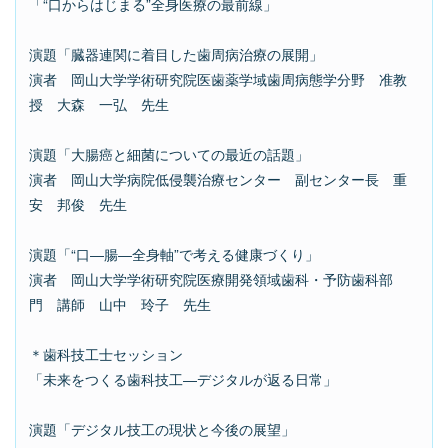
「
“口からはじまる”全身医療の最前線
」
演題「臓器連関に着目した歯周病治療の展開」
演者 岡山大学学術研究院医歯薬学域歯周病態学分野 准教
授 大森 一弘 先生
演題「大腸癌と細菌についての最近の話題」
演者 岡山大学病院低侵襲治療センター 副センター長 重
安 邦俊 先生
演題「“口―腸―全身軸”で考える健康づくり」
演者 岡山大学学術研究院医療開発領域歯科・予防歯科部
門 講師 山中 玲子 先生
＊歯科技工士セッション
「未来をつくる歯科技工―デジタルが返る日常」
演題「デジタル技工の現状と今後の展望」