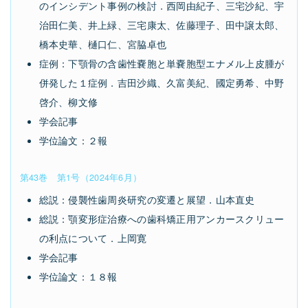
のインシデント事例の検討．西岡由紀子、三宅沙紀、宇
治田仁美、井上緑、三宅康太、佐藤理子、田中譲太郎、
橋本史華、樋口仁、宮脇卓也
症例：下顎骨の含歯性嚢胞と単嚢胞型エナメル上皮腫が
併発した１症例．吉田沙織、久富美紀、國定勇希、中野
啓介、柳文修
学会記事
学位論文：２報
第43巻 第1号（2024年6月）
総説：侵襲性歯周炎研究の変遷と展望．山本直史
総説：顎変形症治療への歯科矯正用アンカースクリュー
の利点について．上岡寛
学会記事
学位論文：１８報