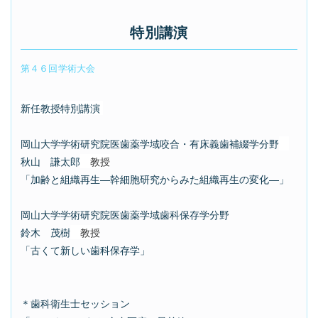
特別講演
第４６回学術大会
新任教授特別講演
岡山大学学術研究院医歯薬学域咬合・有床義歯補綴学分野
秋山 謙太郎
教授
「
加齢と組織再生―幹細胞研究からみた組織再生の変化―
」
岡山大学学術研究院医歯薬学域歯科保存学分野
鈴木 茂樹
教授
「
古くて新しい歯科保存学
」
＊歯科衛生士セッション